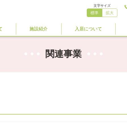
文字サイズ
標準
拡大
て
施設紹介
入居について
関連事業